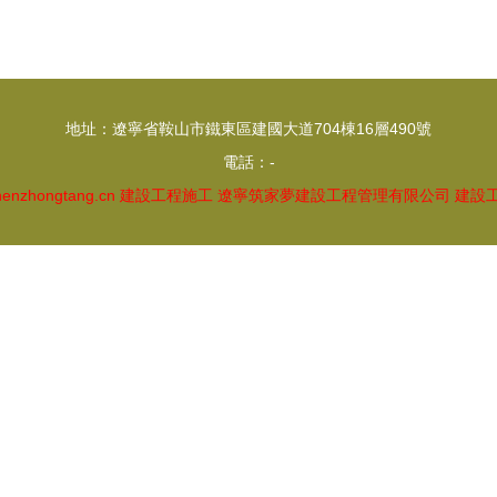
地址：遼寧省鞍山市鐵東區建國大道704棟16層490號
電話：-
enzhongtang.cn
建設工程施工
遼寧筑家夢建設工程管理有限公司
建設