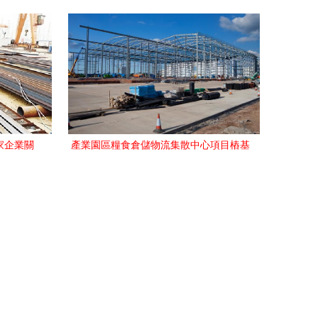
速升級
工案例解析
家企業關
產業園區糧食倉儲物流集散中心項目樁基
進
工程順利竣工