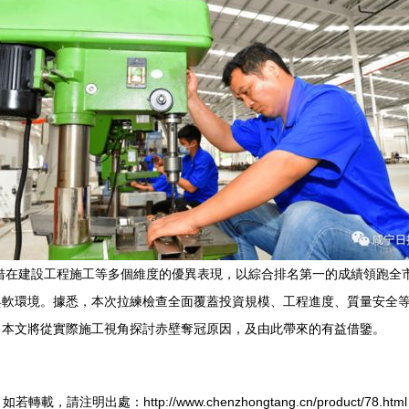
憑借在建設工程施工等多個維度的優異表現，以綜合排名第一的成績領跑全
與軟環境。據悉，本次拉練檢查全面覆蓋投資規模、工程進度、質量安全
。本文將從實際施工視角探討赤壁奪冠原因，及由此帶來的有益借鑒。
如若轉載，請注明出處：http://www.chenzhongtang.cn/product/78.html