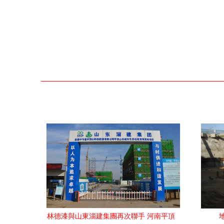
林德漆與山東淄建集團再次聯手 河南平頂