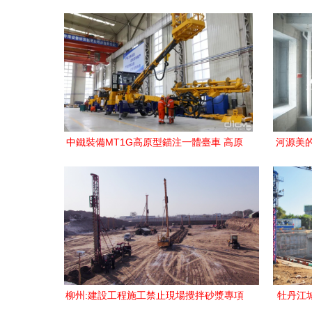
山建設工程項目揚帆起航
中鐵裝備MT1G高原型錨注一體臺車 高原
河源美
隧道施工的專用利器
柳州:建設工程施工禁止現場攪拌砂漿專項
牡丹江